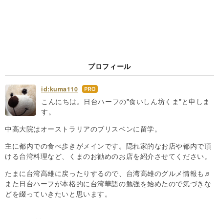
プロフィール
id:kuma110
はて
なブ
こんにちは。日台ハーフの"食いしん坊くま"と申しま
ログ
す。
Pro
中高大院はオーストラリアのブリスベンに留学。
主に都内での食べ歩きがメインです。隠れ家的なお店や都内で頂
ける台湾料理など、くまのお勧めのお店を紹介させてください。
たまに台湾高雄に戻ったりするので、台湾高雄のグルメ情報も♬
また日台ハーフが本格的に台湾華語の勉強を始めたので気づきな
どを綴っていきたいと思います。